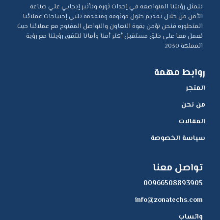
تتمثل رؤيتنا المتواضعه في إحداث ثورة وتأثير إيجابي علي صناعة
الأمن من خلال تقديم حلول موثوقة ومتقدمة تلبي إحتياجات عملائنا
المتطورة فنحن نؤمن بقوة التعاون والتواصل المفتوح مع عملائنا حيث
نعمل معا علي خلق مستقبل أكثر أمنا وأمانا لتتفق رؤيتنا مع رؤية
المملكة 2030
روابط مهمة
المتجر
من نحن
المقالات
سياسة الخصوصة
تواصل معنا
00966508893905
info@zonatechs.com
واتساب