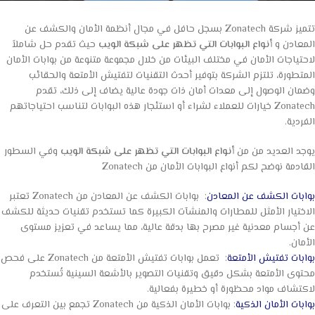
تتميز شركة Zonatech بسجل حافل في مجال أنظمة الأمان والكشف عن
المعادن و
أنواع البوابات التي تظهر على شبكة الويب
حيث تقدم حل شاملاً
لاحتياجات الأمان في مختلف البيئات من خلال مجموعة متنوعة من بوابات الأمان
المتطورة، تلتزم الشركة بتوفير أحدث التقنيات لتفتيش الأمتعة والحقائب
وضمان الوصول إلى معدات أمان ذات جودة عالية يضاف إلى ذلك، تقدم
Zonatech خيارات للعملاء لشراء أو استئجار هذه البوابات لتناسب احتياجاتهم
الفردية.
يوجد العديد من من
أنواع البوابات التي تظهر على شبكة الويب
وفي السطور
القادمة نوضح لكم أنواع البوابات الأمان من Zonatech
بوابات الكشف عن المعادن
: بوابات الكشف عن المعادن من Zonatech تعتبر
الاختيار الأمثل للمطارات والمنشآت الكبيرة كما تستخدم تقنيات حديثة للكشف
عن أجسام معدنية غير مصرح بها بدقة عالية، مما يساعد في تعزيز مستوى
الأمان.
بوابات تفتيش الأمتعة
: تعمل بوابات تفتيش الأمتعة من Zonatech على فحص
محتوى الأمتعة بشكل دقيق وتقنيات التصوير بالأشعة السينية تُستخدم
لاكتشاف مواد محظورة أو خطيرة بفعالية.
بوابات الأمان الذكية
: بوابات الأمان الذكية من Zonatech تجمع بين التعرف على