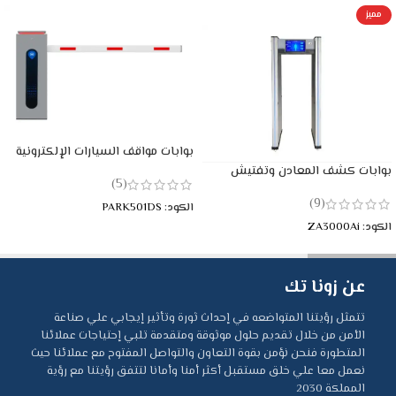
مميز
بوابات مواقف السيارات الإلكترونية
في المراكز التجارية والجهات
بوابات كشف المعادن وتفتيش
(5)
الحكومية – PARK501DS
الأشخاص ZA 3000 AI
(9)
الكود:
PARK501DS
الكود:
ZA3000Ai
عن زونا تك
تتمثل رؤيتنا المتواضعه في إحداث ثورة وتأثير إيجابي علي صناعة
الأمن من خلال تقديم حلول موثوقة ومتقدمة تلبي إحتياجات عملائنا
المتطورة فنحن نؤمن بقوة التعاون والتواصل المفتوح مع عملائنا حيث
نعمل معا علي خلق مستقبل أكثر أمنا وأمانا لتتفق رؤيتنا مع رؤية
المملكة 2030