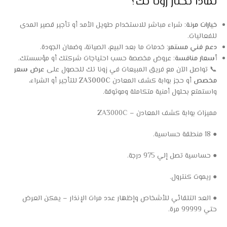
لماذا تختار زونا تك؟
خيارات مرنة
: شراء مباشر للاستخدام طويل الأمد أو تأجير قصير المدى
للفعاليات.
دعم فني مستمر
: خدمات ما بعد البيع، الصيانة، وضمان الجودة.
أسعار منافسة
: عروض مخصصة حسب احتياجات شركتك أو مؤسستك.
📞 تواصل الآن مع فريق المبيعات في زونا تك للحصول على
عرض سعر
مخصص
أو حجز بوابة كشف المعادن
ZA3000C
للتأجير أو الشراء،
واستمتع بحلول أمنية متكاملة وموثوقة.
مميزات بوابة كشف المعادن – ZA3000C
● 18 منطقة حساسية.
● حساسية تصل إلي 975 درجة.
● ريموت كنترول.
● العد التلقائي للأشخاص وإظهار عدد مرات الإنذار – يمكن العرض
حتي 99999 مرة.