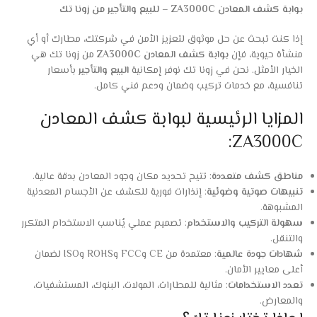
بوابة كشف المعادن ZA3000C – للبيع والتأجير من زونا تك
إذا كنت تبحث عن حل موثوق لتعزيز الأمن في شركتك، مطارك أو أي
منشأة حيوية، فإن
بوابة كشف المعادن ZA3000C
من زونا تك هي
الخيار الأمثل. نحن في زونا تك نوفر إمكانية
البيع والتأجير
بأسعار
تنافسية، مع خدمات تركيب وضمان ودعم فني كامل.
المزايا الرئيسية لبوابة كشف المعادن
ZA3000C:
مناطق كشف متعددة
: تتيح تحديد مكان وجود المعادن بدقة عالية.
تنبيهات صوتية وضوئية
: إنذارات فورية للكشف عن الأجسام المعدنية
المشبوهة.
سهولة التركيب والاستخدام
: تصميم عملي يُناسب الاستخدام المتكرر
والتنقل.
شهادات جودة عالمية
: معتمدة من CE وFCC وROHS وISO لضمان
أعلى معايير الأمان.
تعدد الاستخدامات
: مثالية للمطارات، المولات، البنوك، المستشفيات،
والمعارض.