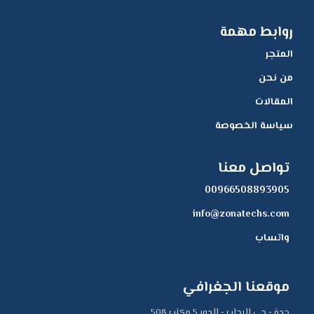
روابط مهمة
المتجر
من نحن
المقالات
سياسة الخصوصة
تواصل معنا
00966508893905
info@zonatechs.com
واتساب
موقعنا الجغرافي
جدة - حي الرحاب - الدور 5 مكتب 508