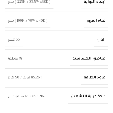
أبعاد البوابة
[ 223H x 83.5W x58D ] سم
قناة المرور
[ 199H x 70W x 40D ] سم
الوزن
55 كجم
مناطق الحساسية
18 منطقة
مزود الطاقة
85:264 فولت / 50 هرتز
درجة حرارة التشغيل
-20 : 65 درجة سيليزيوس